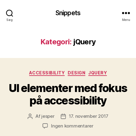
Snippets
Søg
Menu
Kategori:
jQuery
Kategorier
ACCESSIBILITY
DESIGN
JQUERY
UI elementer med fokus
på accessibility
Af
jesper
17. november 2017
Indlægsforfatter
Indlægsdato
til
Ingen kommentarer
UI