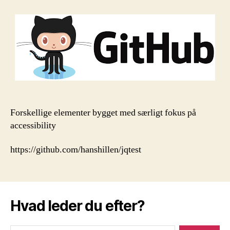
elementer
med
fokus
på
accessibility
Forskellige elementer bygget med særligt fokus på
accessibility
https://github.com/hanshillen/jqtest
Hvad leder du efter?