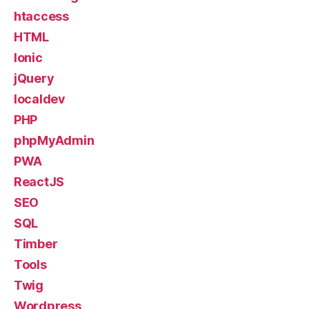
htaccess
HTML
Ionic
jQuery
localdev
PHP
phpMyAdmin
PWA
ReactJS
SEO
SQL
Timber
Tools
Twig
Wordpress