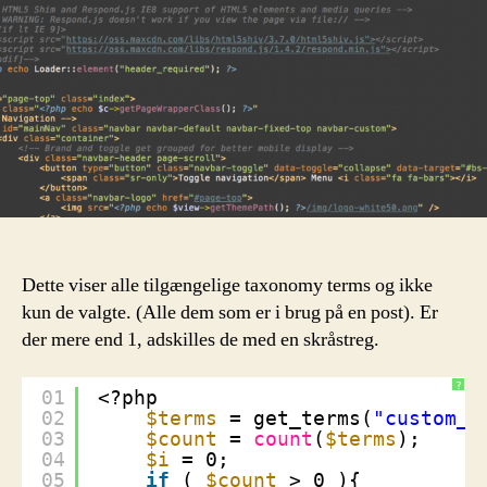
i
custom
taxonomy
Dette viser alle tilgængelige taxonomy terms og ikke
kun de valgte. (Alle dem som er i brug på en post). Er
der mere end 1, adskilles de med en skråstreg.
?
01
<?php 
02
$terms
= get_terms(
"custom_t
03
$count
= 
count
(
$terms
);
04
$i
= 0; 
05
if
( 
$count
> 0 ){