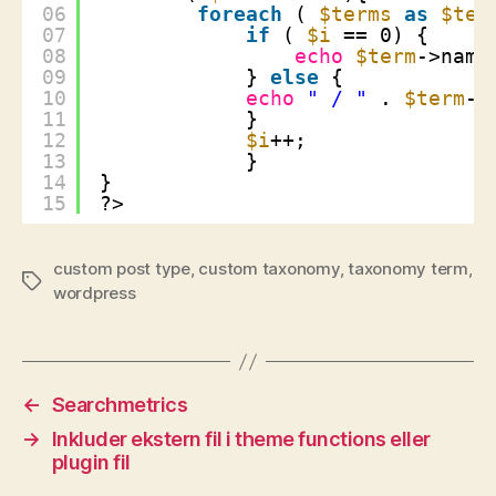
06
foreach
( 
$terms
as
$ter
07
if
( 
$i
== 0) {
08
echo
$term
->name
09
} 
else
{
10
echo
" / "
. 
$term
->
11
}
12
$i
++;
13
}
14
} 
15
?>
custom post type
,
custom taxonomy
,
taxonomy term
,
Tags
wordpress
←
Searchmetrics
→
Inkluder ekstern fil i theme functions eller
plugin fil