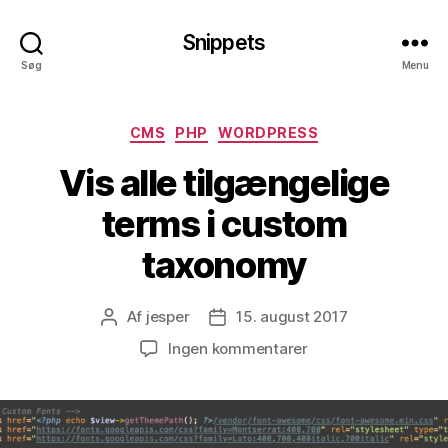
Snippets
Søg
Menu
Kategorier
CMS
PHP
WORDPRESS
Vis alle tilgængelige
terms i custom
taxonomy
Af
jesper
15. august 2017
Indlægsforfatter
Indlægsdato
til
Ingen kommentarer
Vis
alle
tilgængelige
terms