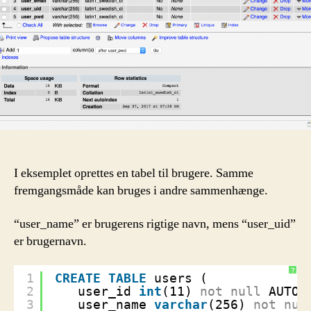
phpMyAdmin
I eksemplet oprettes en tabel til brugere. Samme
fremgangsmåde kan bruges i andre sammenhænge.
“user_name” er brugerens rigtige navn, mens “user_uid”
er brugernavn.
?
1
CREATE
TABLE
users (
2
user_id 
int
(11) 
not
null
AUTO_
3
user_name 
varchar
(256) 
not
nul