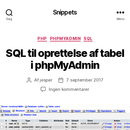
Snippets
Søg
Menu
Kategorier
PHP
PHPMYADMIN
SQL
SQL til oprettelse af tabel
i phpMyAdmin
Af
jesper
7. september 2017
Indlægsforfatter
Indlægsdato
til
Ingen kommentarer
SQL
til
oprettelse
af
tabel
i