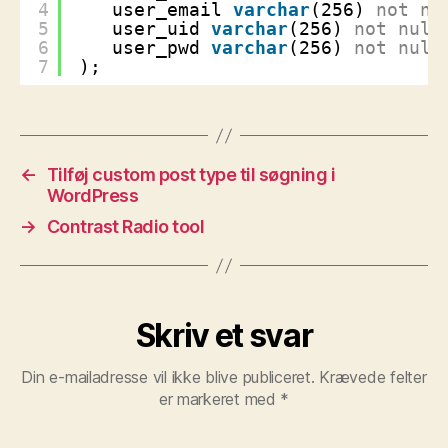
4
user_email 
varchar
(256) 
not
nu
5
user_uid 
varchar
(256) 
not
null
6
user_pwd 
varchar
(256) 
not
null
7
);
←
Tilføj custom post type til søgning i
WordPress
→
Contrast Radio tool
Skriv et svar
Din e-mailadresse vil ikke blive publiceret.
Krævede felter
er markeret med
*